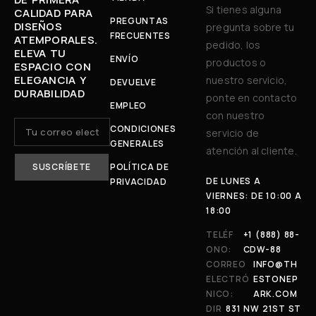
Si tienes alguna
CALIDAD PARA
PREGUNTAS
DISEÑOS
pregunta sobre tu
FRECUENTES
ATEMPORALES.
pedido, los
ELEVA TU
ENVÍO
productos o
ESPACIO CON
ELEGANCIA Y
nuestro servicio,
DEVUELVE
DURABILIDAD
ponte en contacto
EMPLEO
con nuestro
CONDICIONES
servicio de
GENERALES
atención al cliente.
POLÍTICA DE
DE LUNES A
PRIVACIDAD
VIERNES: DE 10:00 A
18:00
TELÉF
+1 (888) 88-
ONO:
CDW-88
CORREO
INFO@TH
ELECTRÓ
ESTONEP
NICO:
ARK.COM
DIR
831 NW 21ST ST