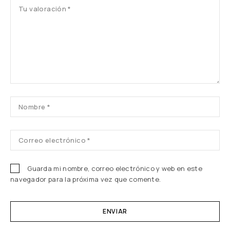
es
es
es
es
es
tre
tre
tre
tre
tre
lla
lla
lla
lla
lla
s
s
s
s
s
Guarda mi nombre, correo electrónico y web en este
navegador para la próxima vez que comente.