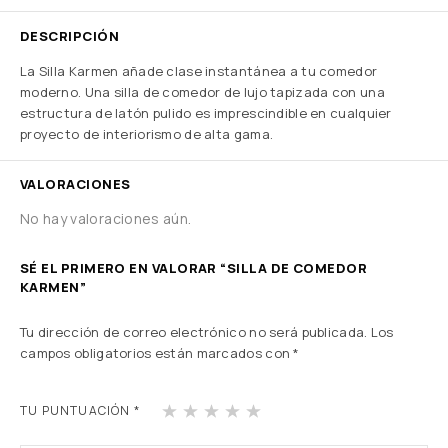
DESCRIPCIÓN
La Silla Karmen añade clase instantánea a tu comedor
moderno. Una silla de comedor de lujo tapizada con una
estructura de latón pulido es imprescindible en cualquier
proyecto de interiorismo de alta gama.
VALORACIONES
No hay valoraciones aún.
SÉ EL PRIMERO EN VALORAR “SILLA DE COMEDOR
KARMEN”
Tu dirección de correo electrónico no será publicada.
Los
campos obligatorios están marcados con
*
1
2
3
4
5
TU PUNTUACIÓN
*
de
de
de
de
de
5
5
5
5
5