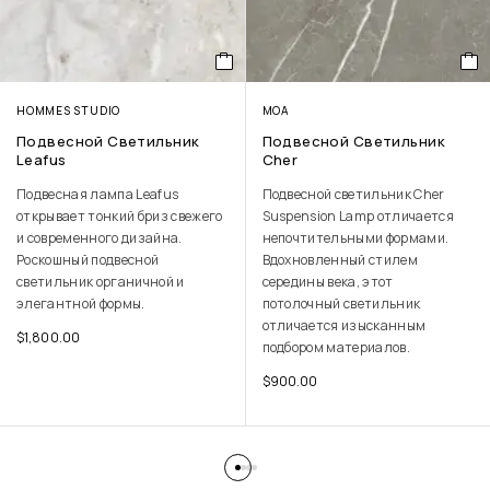
MOA
ЛИСОЛА
Подвесной Светильник
Маленький Приставной
Cher
Столик Niagara Из Дуба
Подвесной светильник Cher
Небольшой приставной столик
Suspension Lamp отличается
Niagara Small Side Table Oak
непочтительными формами.
имеет геометрическую форму,
Вдохновленный стилем
вдохновленную вибрацией
середины века, этот
движения Мемфис.
потолочный светильник
Современный приставной
отличается изысканным
столик с богатым выбором
подбором материалов.
деревянных отделок.
$
900.00
$
3,400.00