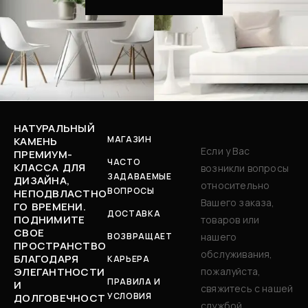
НАТУРАЛЬНЫЙ
МАГАЗИН
КАМЕНЬ
Если у Вас
ПРЕМИУМ-
ЧАСТО
КЛАССА ДЛЯ
возникли вопросы
ЗАДАВАЕМЫЕ
ДИЗАЙНА,
относительно
ВОПРОСЫ
НЕПОДВЛАСТНО
Вашего заказа,
ГО ВРЕМЕНИ.
ДОСТАВКА
ПОДНИМИТЕ
товаров или
СВОЕ
ВОЗВРАЩАЕТ
нашего
ПРОСТРАНСТВО
обслуживания,
БЛАГОДАРЯ
КАРЬЕРА
ЭЛЕГАНТНОСТИ
пожалуйста,
ПРАВИЛА И
И
свяжитесь с нашей
УСЛОВИЯ
ДОЛГОВЕЧНОСТ
службой