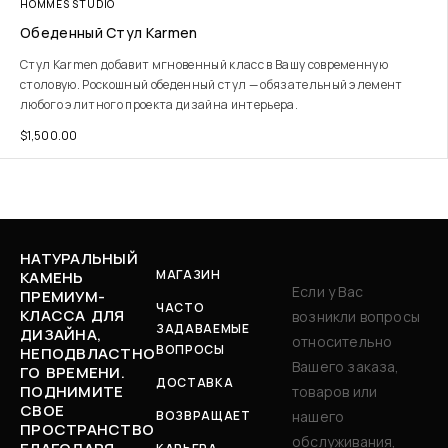
HOMMES STUDIO
Обеденный Стул Karmen
Стул Karmen добавит мгновенный класс в Вашу современную
столовую. Роскошный обеденный стул — обязательный элемент
любого элитного проекта дизайна интерьера.
$
1,500.00
НАТУРАЛЬНЫЙ
МАГАЗИН
КАМЕНЬ
Если у Вас
ПРЕМИУМ-
ЧАСТО
КЛАССА ДЛЯ
возникли вопросы
ЗАДАВАЕМЫЕ
ДИЗАЙНА,
относительно
ВОПРОСЫ
НЕПОДВЛАСТНО
Вашего заказа,
ГО ВРЕМЕНИ.
ДОСТАВКА
ПОДНИМИТЕ
товаров или
СВОЕ
ВОЗВРАЩАЕТ
нашего
ПРОСТРАНСТВО
обслуживания,