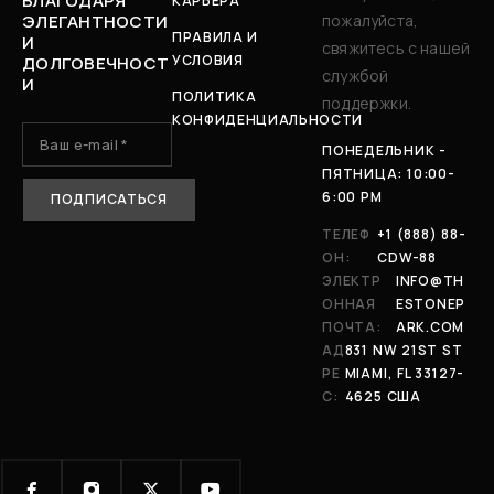
БЛАГОДАРЯ
КАРЬЕРА
ЭЛЕГАНТНОСТИ
пожалуйста,
ПРАВИЛА И
И
свяжитесь с нашей
УСЛОВИЯ
ДОЛГОВЕЧНОСТ
службой
И
ПОЛИТИКА
поддержки.
КОНФИДЕНЦИАЛЬНОСТИ
ПОНЕДЕЛЬНИК -
ПЯТНИЦА: 10:00-
6:00 PM
ТЕЛЕФ
+1 (888) 88-
ОН:
CDW-88
ЭЛЕКТР
INFO@TH
ОННАЯ
ESTONEP
ПОЧТА:
ARK.COM
АД
831 NW 21ST ST
РЕ
MIAMI, FL 33127-
С:
4625 США